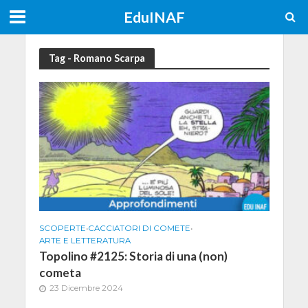
EduINAF
Tag - Romano Scarpa
SCOPERTE
•
CACCIATORI DI COMETE
•
ARTE E LETTERATURA
Topolino #2125: Storia di una (non)
cometa
23 Dicembre 2024