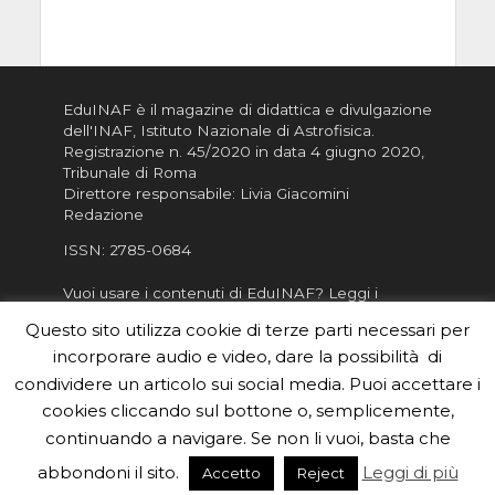
EduINAF è il magazine di didattica e divulgazione
dell'INAF,
Istituto Nazionale di Astrofisica
.
Registrazione n. 45/2020 in data 4 giugno 2020,
Tribunale di Roma
Direttore responsabile: Livia Giacomini
Redazione
ISSN:
2785-0684
Vuoi usare i contenuti di EduINAF?
Leggi i
Crediti
.
Questo sito utilizza cookie di terze parti necessari per
Informativa sulla Privacy
incorporare audio e video, dare la possibilità di
Informatva sui Cookie
condividere un articolo sui social media. Puoi accettare i
cookies cliccando sul bottone o, semplicemente,
Per la rubrica de l'Astronomo risponde, per
inviarci le tue foto o i tuoi contributi, scrivici a
continuando a navigare. Se non li vuoi, basta che
redazione.edu [chiocciola] inaf.it oppure
compila
abbondoni il sito.
Leggi di più
Accetto
Reject
il form