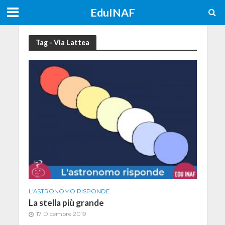
EduINAF
Tag - Via Lattea
L'ASTRONOMO RISPONDE
La stella più grande
17 Dicembre 2019