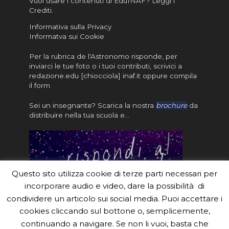
Vuoi usare i contenuti di EduINAF?
Leggi i
Crediti
.
Informativa sulla Privacy
Informatva sui Cookie
Per la rubrica de l'Astronomo risponde, per
inviarci le tue foto o i tuoi contributi, scrivici a
redazione.edu [chiocciola] inaf.it oppure
compila
il form
Sei un insegnante? Scarica la nostra
brochure
da
distribuire nella tua scuola e…
Questo sito utilizza cookie di terze parti necessari per
incorporare audio e video, dare la possibilità di
condividere un articolo sui social media. Puoi accettare i
cookies cliccando sul bottone o, semplicemente,
continuando a navigare. Se non li vuoi, basta che