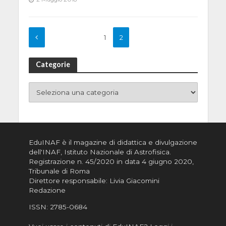
1
2
Categorie
EduINAF è il magazine di didattica e divulgazione
dell'INAF,
Istituto Nazionale di Astrofisica
.
Registrazione n. 45/2020 in data 4 giugno 2020,
Tribunale di Roma
Direttore responsabile: Livia Giacomini
Redazione
ISSN:
2785-0684