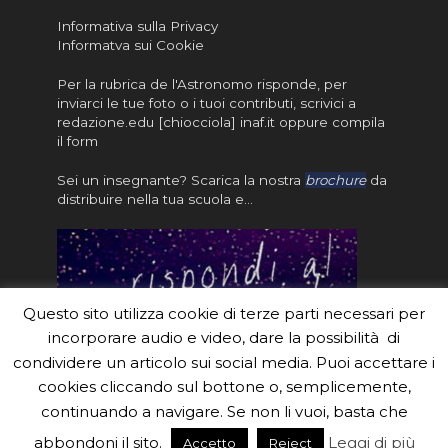
Informativa sulla Privacy
Informatva sui Cookie
Per la rubrica de l'Astronomo risponde, per
inviarci le tue foto o i tuoi contributi, scrivici a
redazione.edu [chiocciola] inaf.it oppure
compila
il form
Sei un insegnante? Scarica la nostra
brochure
da
distribuire nella tua scuola e…
Questo sito utilizza cookie di terze parti necessari per
incorporare audio e video, dare la possibilità di
condividere un articolo sui social media. Puoi accettare i
cookies cliccando sul bottone o, semplicemente,
continuando a navigare. Se non li vuoi, basta che
#eduinaf #inaf #astronomyforabetterworld.
abbondoni il sito.
Leggi di più
Accetto
Reject
Theme created by
Meks
. Powered by
WordPress
.