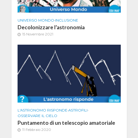
UNIVERSO MONDO
•
INCLUSIONE
Decolonizzare l’astronomia
15 Novembre 2021
L'ASTRONOMO RISPONDE
•
ASTROFILI
•
OSSERVARE IL CIELO
Puntamento di un telescopio amatoriale
11 Febbraio 2020