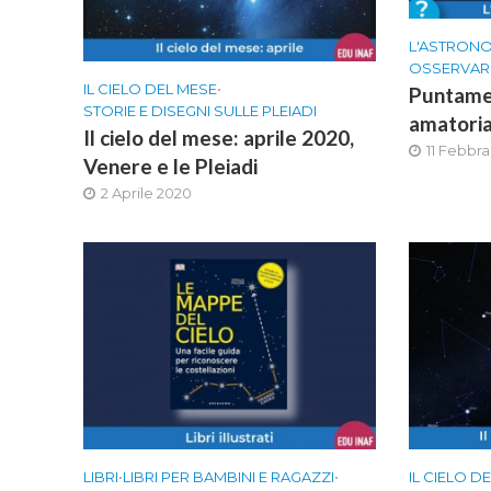
L'ASTRON
OSSERVARE
IL CIELO DEL MESE
•
Puntamen
STORIE E DISEGNI SULLE PLEIADI
amatoria
Il cielo del mese: aprile 2020,
11 Febbr
Venere e le Pleiadi
2 Aprile 2020
LIBRI
•
LIBRI PER BAMBINI E RAGAZZI
•
IL CIELO D