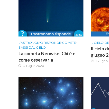
L'ASTRONOMO RISPONDE
•
COMETE
•
IL CIELO D
SASSI DAL CIELO
Il cielo d
La cometa Neowise: Chi è e
giugno 
come osservarla
1 Giugno
14 Luglio 2020