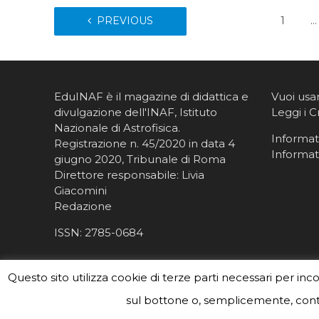
PREVIOUS
1
…
EduINAF è il magazine di didattica e
Vuoi usa
divulgazione dell'INAF,
Istituto
Leggi i C
Nazionale di Astrofisica
.
Informati
Registrazione n. 45/2020 in data 4
Informat
giugno 2020, Tribunale di Roma
Direttore responsabile: Livia
Giacomini
Redazione
ISSN:
2785-0684
Questo sito utilizza cookie di terze parti necessari per inc
sul bottone o, semplicemente, conti
#eduinaf #inaf #astronomyforabetterworld. Theme 