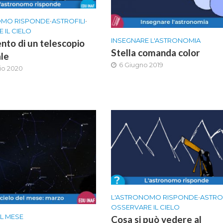
OMO RISPONDE
•
ASTROFILI
•
 IL CIELO
INSEGNARE L'ASTRONOMIA
to di un telescopio
Stella comanda color
le
6 Giugno 2019
aio 2020
L'ASTRONOMO RISPONDE
•
ASTROF
OSSERVARE IL CIELO
EL MESE
Cosa si può vedere al