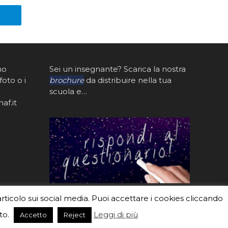
mo
Sei un insegnante? Scarica la nostra
foto o i
brochure
da distribuire nella tua
scuola e…
af.it
articolo sui social media. Puoi accettare i cookies cliccando
to.
Leggi di più
Accetto
Reject