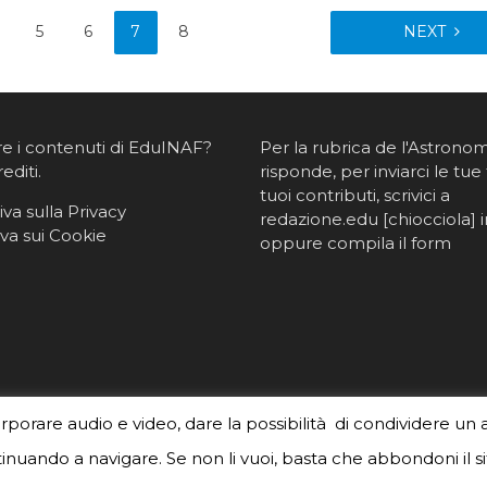
5
6
7
8
NEXT
re i contenuti di EduINAF?
Per la rubrica de l'Astrono
rediti
.
risponde, per inviarci le tue 
tuoi contributi, scrivici a
va sulla Privacy
redazione.edu [chiocciola] in
va sui Cookie
oppure
compila il form
orporare audio e video, dare la possibilità di condividere un 
nuando a navigare. Se non li vuoi, basta che abbondoni il si
created by
Meks
. Powered by
WordPress
.