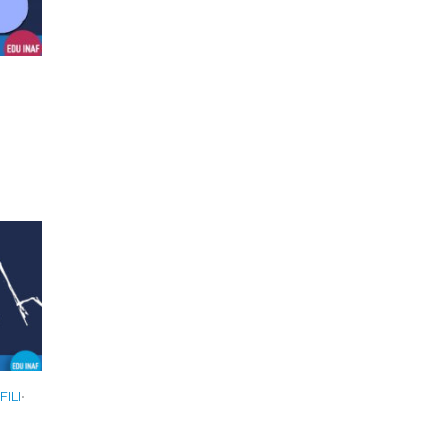
ILI
•