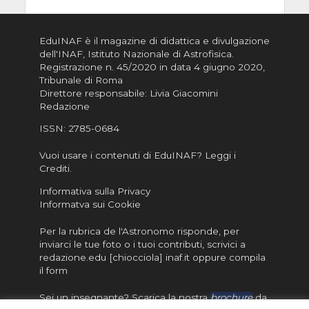
EduINAF è il magazine di didattica e divulgazione
dell'INAF,
Istituto Nazionale di Astrofisica
.
Registrazione n. 45/2020 in data 4 giugno 2020,
Tribunale di Roma
Direttore responsabile: Livia Giacomini
Redazione
ISSN:
2785-0684
Vuoi usare i contenuti di EduINAF?
Leggi i
Crediti
.
Informativa sulla Privacy
Informatva sui Cookie
Per la rubrica de l'Astronomo risponde, per
inviarci le tue foto o i tuoi contributi, scrivici a
redazione.edu [chiocciola] inaf.it oppure
compila
il form
Sei un insegnante? Scarica la nostra
brochure
da