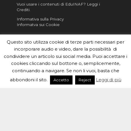
Vuoi usare i contenuti di EduINAF?
Leggi i
Crediti
.
Informativa sulla Privacy
Informatva sui Cookie
Per la rubrica de l'Astronomo risponde, per
Questo sito utilizza cookie di terze parti necessari per
inviarci le tue foto o i tuoi contributi, scrivici a
redazione.edu [chiocciola] inaf.it oppure
compila
incorporare audio e video, dare la possibilità di
il form
condividere un articolo sui social media. Puoi accettare i
cookies cliccando sul bottone o, semplicemente,
Sei un insegnante? Scarica la nostra
brochure
da
distribuire nella tua scuola e…
continuando a navigare. Se non li vuoi, basta che
abbondoni il sito.
Leggi di più
Accetto
Reject