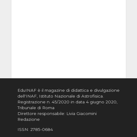
EduINAF è il magazine di didattica e divulgazione
dell'INAF,
Istituto Nazionale di Astrofisica
.
Registrazione n. 45/2020 in data 4 giugno 2020,
Tribunale di Roma
Direttore responsabile: Livia Giacomini
Redazione
ISSN:
2785-0684