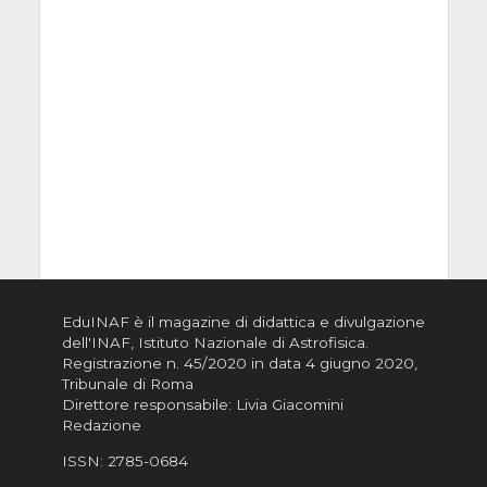
EduINAF è il magazine di didattica e divulgazione
dell'INAF,
Istituto Nazionale di Astrofisica
.
Registrazione n. 45/2020 in data 4 giugno 2020,
Tribunale di Roma
Direttore responsabile: Livia Giacomini
Redazione
ISSN:
2785-0684