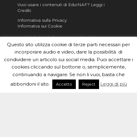
Vuoi usare i contenuti di EduINAF?
Leggi i
Crediti
.
Informativa sulla Privacy
Informatva sui Cookie
Per la rubrica de l'Astronomo risponde, per
inviarci le tue foto o i tuoi contributi, scrivici a
Questo sito utilizza cookie di terze parti necessari per
redazione.edu [chiocciola] inaf.it oppure
compila
incorporare audio e video, dare la possibilità di
il form
condividere un articolo sui social media. Puoi accettare i
cookies cliccando sul bottone o, semplicemente,
Sei un insegnante? Scarica la nostra
brochure
da
distribuire nella tua scuola e…
continuando a navigare. Se non li vuoi, basta che
abbondoni il sito.
Leggi di più
Accetto
Reject