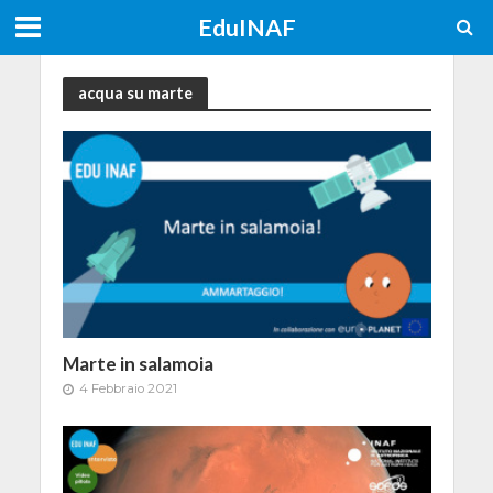
EduINAF
acqua su marte
Marte in salamoia
4 Febbraio 2021