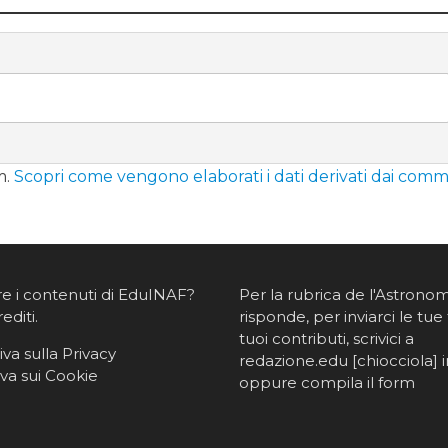
m.
Scopri come vengono elaborati i dati derivati dai comm
re i contenuti di EduINAF?
Per la rubrica de l'Astrono
rediti
.
risponde, per inviarci le tue 
tuoi contributi, scrivici a
va sulla Privacy
redazione.edu [chiocciola] in
va sui Cookie
oppure
compila il form