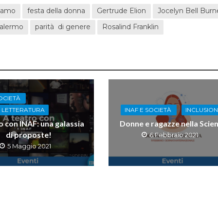
damo
festa della donna
Gertrude Elion
Jocelyn Bell Burne
Palermo
parità di genere
Rosalind Franklin
SOCIETÀ
INAF E SOCIETÀ
INCLUSIO
E LETTERATURA
Donne e ragazze nella Scie
o con INAF: una galassia
di proposte!
6 Febbraio 2021
5 Maggio 2021