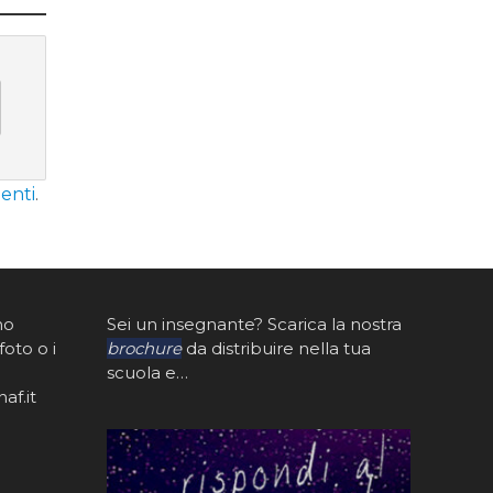
enti
.
mo
Sei un insegnante? Scarica la nostra
foto o i
brochure
da distribuire nella tua
scuola e…
af.it