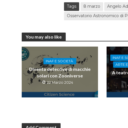
Tags
8 marzo
Angelo A
Osservatorio Astronomico di 
You may also like
INAF E 
INAF E SOCIETÀ
ARTE 
Diventa detective di macchie
A teatr
solari con Zooniverse
22 Marzo 2024
Add Comment