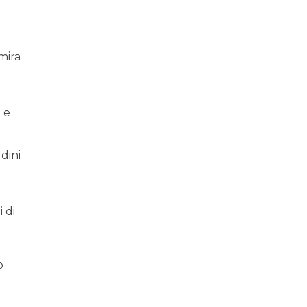
 mira
 e
udini
i di
o