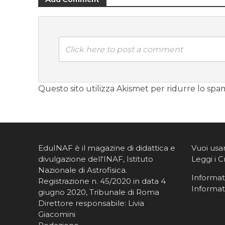
Click here to post a comment
Questo sito utilizza Akismet per ridurre lo spa
EduINAF è il magazine di didattica e
Vuoi usa
divulgazione dell'INAF,
Istituto
Leggi i C
Nazionale di Astrofisica
.
Informati
Registrazione n. 45/2020 in data 4
Informat
giugno 2020, Tribunale di Roma
Direttore responsabile: Livia
Giacomini