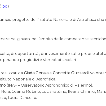
.
jpg
)
iù ampio progetto dell’Istituto Nazionale di Astrofisica che
genere nei giovani nell’ambito delle competenze tecniche
scelta, di opportunità , di investimento sulle proprie attit
 superando pregiudizi e stereotipi secolari
 realizzati da
Giada Genua
e
Concetta Guzzardi
, volontar
stituto Nazionale di Astrofisica.
amo
(INAF – Osservatorio Astronomico di Palermo).
Ruisi, Cosimo Rubino, Luciana Ziino, Ileana Chinnici, Mari
zo, Laura Daricello.