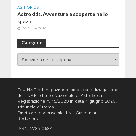
ASTROKIDS
Astrokids. Avventure e scoperte nello
spazio
24 Aprile 2014
Categorie
EduINAF è il magazine di didattica e divulgazione
dell'INAF,
Istituto Nazionale di Astrofisica
.
Registrazione n. 45/2020 in data 4 giugno 2020,
Tribunale di Roma
Direttore responsabile: Livia Giacomini
Redazione
ISSN:
2785-0684