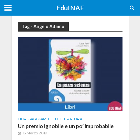
EduINAF
Tag - Angelo Adamo
LIBRI
•
SAGGI
•
ARTE E LETTERATURA
Un premio ignobile e un po’ improbabile
15 Marzo 2019