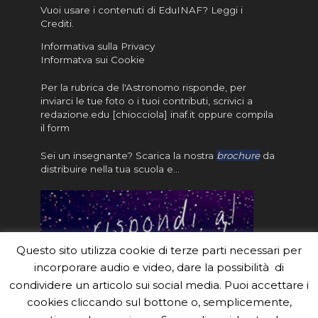
Vuoi usare i contenuti di EduINAF?
Leggi i
Crediti
.
Informativa sulla Privacy
Informatva sui Cookie
Per la rubrica de l'Astronomo risponde, per
inviarci le tue foto o i tuoi contributi, scrivici a
redazione.edu [chiocciola] inaf.it oppure
compila
il form
Sei un insegnante? Scarica la nostra
brochure
da
distribuire nella tua scuola e…
Questo sito utilizza cookie di terze parti necessari per
incorporare audio e video, dare la possibilità di
condividere un articolo sui social media. Puoi accettare i
cookies cliccando sul bottone o, semplicemente,