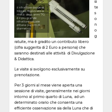
si
te
il rifrattore doppio
Morais, realizzato a
s
metà degli anni ’70,
è il più grande
o
rifrattore visuale
n
d’Italia (42 cm di
diametro)
o
g
ratuite, ma è gradito un contributo libero
(cifra suggerita di 2 Euro a persona) che
saranno destinati alle attività di Divulgazione
& Didattica.
Le visite si svolgono esclusivamente su
prenotazione.
Per 3 giorni al mese viene aperta una
sessione di visite, generalmente nei giorni
intorno al primo quarto di Luna, ad un
determinato orario che consenta una
efficiente osservazione sia della Luna che di