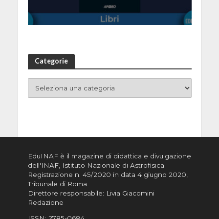
Categorie
EduINAF è il magazine di didattica e divulgazione
dell'INAF,
Istituto Nazionale di Astrofisica
.
Registrazione n. 45/2020 in data 4 giugno 2020,
Tribunale di Roma
Direttore responsabile: Livia Giacomini
Redazione
ISSN:
2785-0684