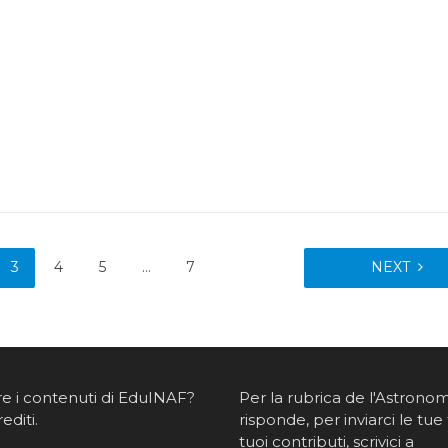
3
4
5
…
7
NEXT
re i contenuti di EduINAF?
Per la rubrica de l'Astrono
rediti
.
risponde, per inviarci le tue 
tuoi contributi, scrivici a