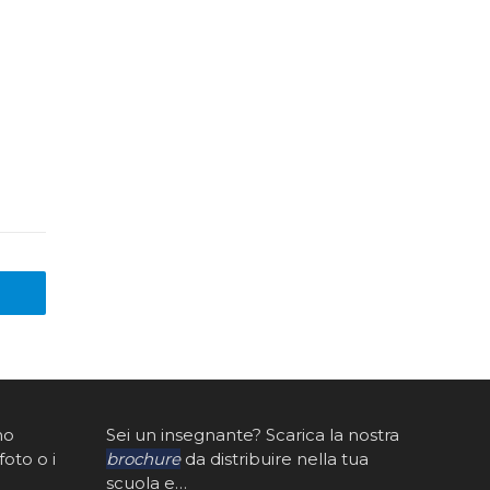
mo
Sei un insegnante? Scarica la nostra
foto o i
brochure
da distribuire nella tua
scuola e…