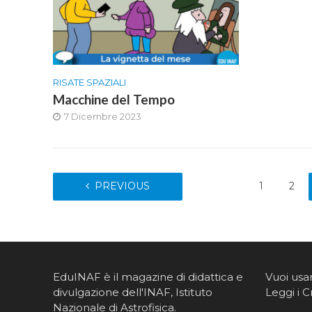
RISATE SPAZIALI
Macchine del Tempo
7 Dicembre 2023
PREVIOUS
1
2
EduINAF è il magazine di didattica e
Vuoi usa
divulgazione dell'INAF,
Istituto
Leggi i C
Nazionale di Astrofisica
.