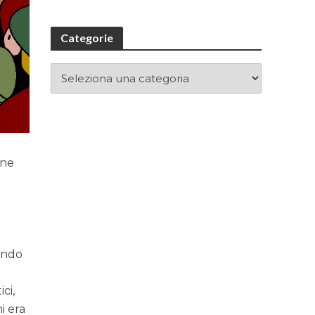
Categorie
nne
endo
ci,
i era