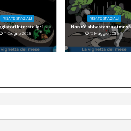
RISATE SPAZIALI
RISATE SPAZIALI
giatori Interstellari
Non c’è abbastanza atmosf
11 Giugno 2026
15 Maggio 2026