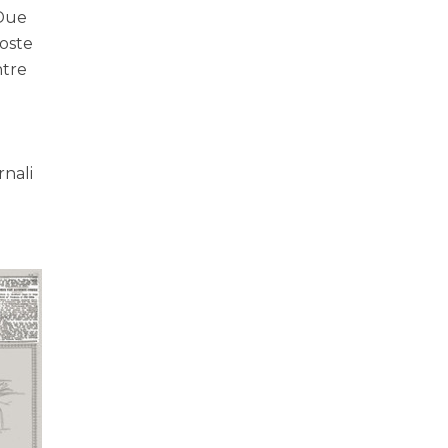
 Due
oste
ntre
rnali
e