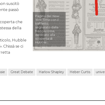
non suscitò
ente passò
Pagina del
New
York Time
con il
scoperta che
trafiletto,
segnalato dalla
stessa della
freccia rossa,
dedicato alla
scoperta di
rticolo, Hubble
Hubble
. Chissà se ci
rretta
ssie
Great Debate
Harlow Shapley
Heber Curtis
unive