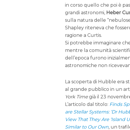
in corso quello che poi è pas
grandi astronomi,
Heber Cur
sulla natura delle “nebulose
Shapley riteneva che fossero
ragione a Curtis.
Si potrebbe immaginare che l
mentre la comunità scientifi
dell’epoca furono inizialme
astronomiche non ricevevano
La scoperta di Hubble era st
al grande pubblico in un art
York Time
già il 23 novembr
L’articolo dal titolo:
Finds Sp
are Stellar Systems: ‘Dr Hub
View That They Are ‘Island U
Similar to Our Own
, un trafi