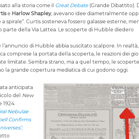
sato alla storia come il
Great Debate
(Grande Dibattito).
tis
e
Harlow Shapley
, avevano idee diametralmente opp
 a spirale”. Curtis sosteneva fossero galassie esterne, me
 parte della Via Lattea. Le scoperte di Hubble diedero
’annuncio di Hubble abbia suscitato scalpore. In realtà,
ca comprese la portata della scoperta, le reazioni dei gio
nte limitate. Sembra strano, ma a quel tempo, le scopert
 la grande copertura mediatica di cui godono oggi.
ata anticipata
icolo del
New
e 1924.
iral Nebulae
bell Confirms
niverses’;
letto