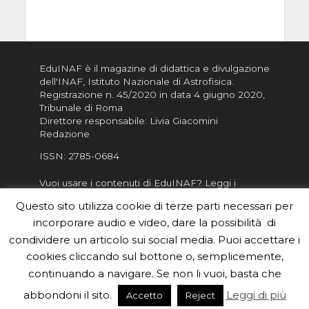
EduINAF è il magazine di didattica e divulgazione
dell'INAF,
Istituto Nazionale di Astrofisica
.
Registrazione n. 45/2020 in data 4 giugno 2020,
Tribunale di Roma
Direttore responsabile: Livia Giacomini
Redazione
ISSN:
2785-0684
Vuoi usare i contenuti di EduINAF?
Leggi i
Crediti
.
Questo sito utilizza cookie di terze parti necessari per
Informativa sulla Privacy
incorporare audio e video, dare la possibilità di
Informatva sui Cookie
condividere un articolo sui social media. Puoi accettare i
cookies cliccando sul bottone o, semplicemente,
Per la rubrica de l'Astronomo risponde, per
inviarci le tue foto o i tuoi contributi, scrivici a
continuando a navigare. Se non li vuoi, basta che
redazione.edu [chiocciola] inaf.it oppure
compila
abbondoni il sito.
Leggi di più
Accetto
Reject
il form