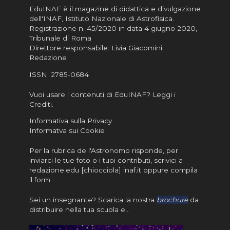
EduINAF è il magazine di didattica e divulgazione
dell'INAF,
Istituto Nazionale di Astrofisica
.
Registrazione n. 45/2020 in data 4 giugno 2020,
Tribunale di Roma
Direttore responsabile: Livia Giacomini
Redazione
ISSN:
2785-0684
Vuoi usare i contenuti di EduINAF?
Leggi i
Crediti
.
Informativa sulla Privacy
Informatva sui Cookie
Per la rubrica de l'Astronomo risponde, per
inviarci le tue foto o i tuoi contributi, scrivici a
redazione.edu [chiocciola] inaf.it oppure
compila
il form
Sei un insegnante? Scarica la nostra
brochure
da
distribuire nella tua scuola e…