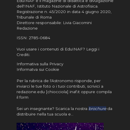
EduINAF è il magazine di didattica e divulgazione
dell'INAF,
Istituto Nazionale di Astrofisica
.
Registrazione n. 45/2020 in data 4 giugno 2020,
Tribunale di Roma
Direttore responsabile: Livia Giacomini
Redazione
ISSN:
2785-0684
Vuoi usare i contenuti di EduINAF?
Leggi i
Crediti
.
Informativa sulla Privacy
Informatva sui Cookie
Per la rubrica de l'Astronomo risponde, per
inviarci le tue foto o i tuoi contributi, scrivici a
redazione.edu [chiocciola] inaf.it oppure
compila
il form
Sei un insegnante? Scarica la nostra
brochure
da
distribuire nella tua scuola e…