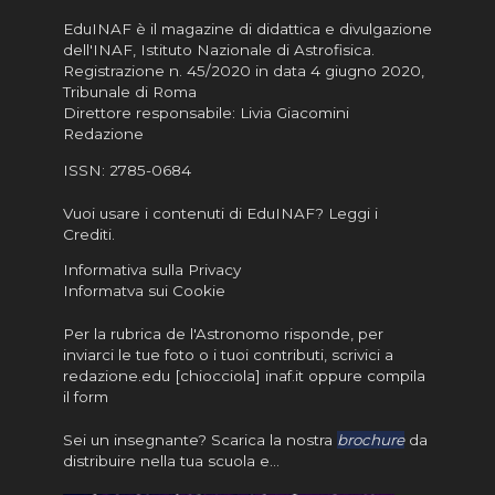
EduINAF è il magazine di didattica e divulgazione
dell'INAF,
Istituto Nazionale di Astrofisica
.
Registrazione n. 45/2020 in data 4 giugno 2020,
Tribunale di Roma
Direttore responsabile: Livia Giacomini
Redazione
ISSN:
2785-0684
Vuoi usare i contenuti di EduINAF?
Leggi i
Crediti
.
Informativa sulla Privacy
Informatva sui Cookie
Per la rubrica de l'Astronomo risponde, per
inviarci le tue foto o i tuoi contributi, scrivici a
redazione.edu [chiocciola] inaf.it oppure
compila
il form
Sei un insegnante? Scarica la nostra
brochure
da
distribuire nella tua scuola e…