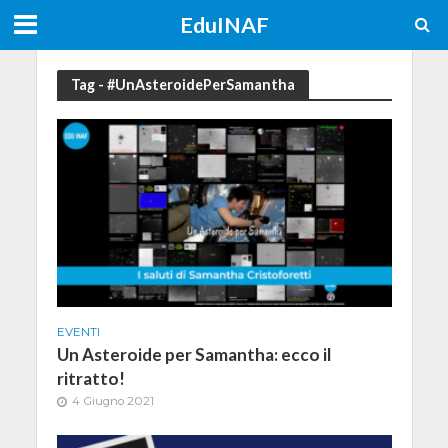
EduINAF
Tag - #UnAsteroidePerSamantha
EVENTI
Un Asteroide per Samantha: ecco il
ritratto!
4 Giugno 2021