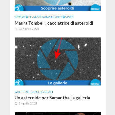
SCOPERTE
•
SASSI SPAZIALI
•
INTERVISTE
Maura Tombelli, cacciatrice di asteroidi
23 Aprile 2021
GALLERIE
•
SASSI SPAZIALI
Un asteroide per Samantha: la galleria
6 Aprile 2021