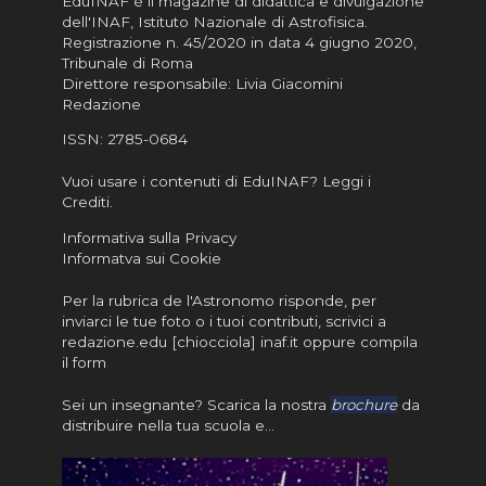
EduINAF è il magazine di didattica e divulgazione
dell'INAF,
Istituto Nazionale di Astrofisica
.
Registrazione n. 45/2020 in data 4 giugno 2020,
Tribunale di Roma
Direttore responsabile: Livia Giacomini
Redazione
ISSN:
2785-0684
Vuoi usare i contenuti di EduINAF?
Leggi i
Crediti
.
Informativa sulla Privacy
Informatva sui Cookie
Per la rubrica de l'Astronomo risponde, per
inviarci le tue foto o i tuoi contributi, scrivici a
redazione.edu [chiocciola] inaf.it oppure
compila
il form
Sei un insegnante? Scarica la nostra
brochure
da
distribuire nella tua scuola e…