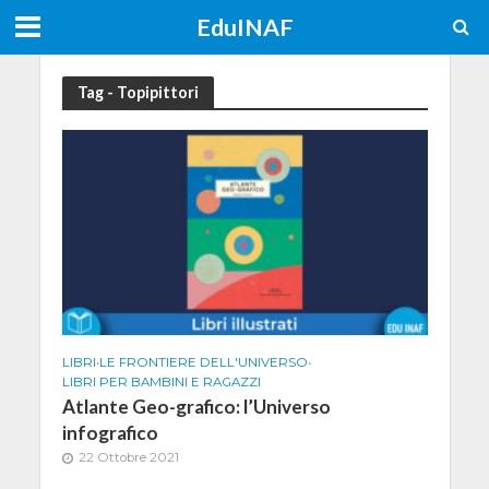
EduINAF
Tag - Topipittori
LIBRI
•
LE FRONTIERE DELL'UNIVERSO
•
LIBRI PER BAMBINI E RAGAZZI
Atlante Geo-grafico: l’Universo
infografico
22 Ottobre 2021