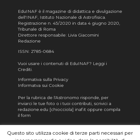
EduINAF è il magazine di didattica e divulgazione
dell'INAF,
Istituto Nazionale di Astrofisica
.
Registrazione n. 45/2020 in data 4 giugno 2020,
Tribunale di Roma
Direttore responsabile: Livia Giacomini
Redazione
ISSN:
2785-0684
Vuoi usare i contenuti di EduINAF?
Leggi i
Crediti
.
Informativa sulla Privacy
Informatva sui Cookie
Per la rubrica de l'Astronomo risponde, per
inviarci le tue foto o i tuoi contributi, scrivici a
redazione.edu [chiocciola] inaf.it oppure
compila
il form
Sei un insegnante? Scarica la nostra
brochure
da
Questo sito utilizza cookie di terze parti necessari per
distribuire nella tua scuola e…