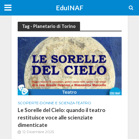
EduINAF
Tag - Planetario di Torino
SCOPERTE
•
DONNE E SCIENZA
•
TEATRO
Le Sorelle del Cielo: quando il teatro
restituisce voce alle scienziate
dimenticate
12 Dicembre 2025