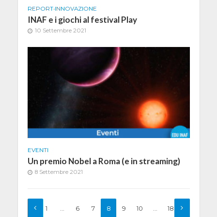
REPORT
•
INNOVAZIONE
INAF e i giochi al festival Play
10 Settembre 2021
EVENTI
Un premio Nobel a Roma (e in streaming)
8 Settembre 2021
1
…
6
7
8
9
10
…
18