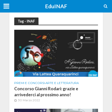
EduINAF
Tag - INAF
PREMI E CONCORSI
•
ARTE E LETTERATURA
Concorso Gianni Rodari: grazie e
arrivederci al prossimo anno!
30 Marzo 2022