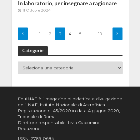
In laboratorio, per insegnare a ragionare
11 Ottobre 2024
1
2
3
4
5
…
10
Categorie
EduINAF è il magazine di didattica e divulgazione
dell'INAF,
Istituto Nazionale di Astrofisica
.
Registrazione n. 45/2020 in data 4 giugno 2020,
Tribunale di Roma
Direttore responsabile: Livia Giacomini
Redazione
ISSN:
2785-0684