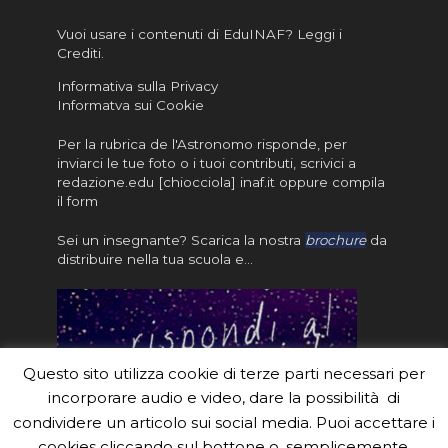
Vuoi usare i contenuti di EduINAF?
Leggi i
Crediti
.
Informativa sulla Privacy
Informatva sui Cookie
Per la rubrica de l'Astronomo risponde, per
inviarci le tue foto o i tuoi contributi, scrivici a
redazione.edu [chiocciola] inaf.it oppure
compila
il form
Sei un insegnante? Scarica la nostra
brochure
da
distribuire nella tua scuola e…
Questo sito utilizza cookie di terze parti necessari per
incorporare audio e video, dare la possibilità di
condividere un articolo sui social media. Puoi accettare i
cookies cliccando sul bottone o, semplicemente,