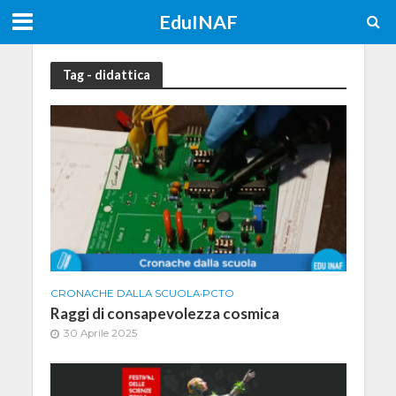
EduINAF
Tag - didattica
CRONACHE DALLA SCUOLA
•
PCTO
Raggi di consapevolezza cosmica
30 Aprile 2025