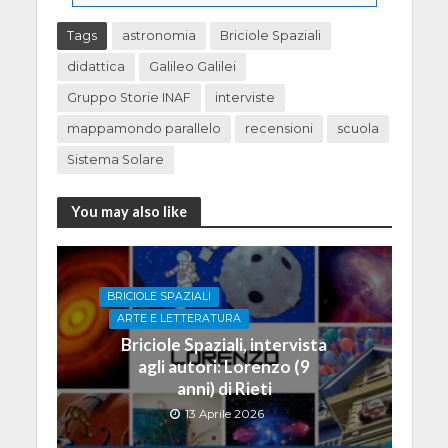
Tags
astronomia
Briciole Spaziali
didattica
Galileo Galilei
Gruppo Storie INAF
interviste
mappamondo parallelo
recensioni
scuola
Sistema Solare
You may also like
BRICIOLE SPAZIALI
ARTE E LETTERATURA
Briciole Spaziali, intervista
agli autori: Lorenzo (9
anni) di Rieti
13 Aprile 2026