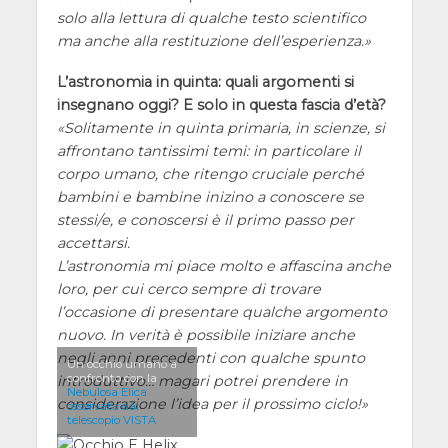
solo alla lettura di qualche testo scientifico
ma anche alla restituzione dell’esperienza.
L’astronomia in quinta: quali argomenti si
insegnano oggi? E solo in questa fascia d’età?
Solitamente in quinta primaria, in scienze, si
affrontano tantissimi temi: in particolare il
corpo umano, che ritengo cruciale perché
bambini e bambine inizino a conoscere se
stessi/e, e conoscersi è il primo passo per
accettarsi.
L’astronomia mi piace molto e affascina anche
loro, per cui cerco sempre di trovare
l’occasione di presentare qualche argomento
nuovo. In verità è possibile iniziare anche
negli anni precedenti con qualche spunto
Un occhio umano a
confronto con la
introduttivo… magari potrei prendere in
Nebulosa Elica
considerazione l’idea per il prossimo ciclo!
osservata dal
telescopio VISTA