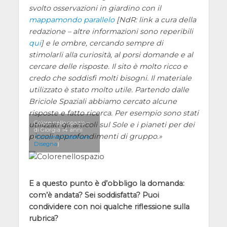
svolto osservazioni in giardino con il
mappamondo parallelo
[NdR: link a cura della
redazione – altre informazioni sono reperibili
qui
] e le ombre, cercando sempre di
stimolarli alla curiosità, al porsi domande e al
cercare delle risposte. Il sito è molto ricco e
credo che soddisfi molti bisogni. Il materiale
utilizzato è stato molto utile. Partendo dalle
Briciole Spaziali abbiamo cercato alcune
risposte e fatto ricerca. Per esempio sono stati
Colore nello spazio –
utilizzati gli articoli sul Sole e i pianeti per dei
di Giorgia 14 anni
piccoli approfondimenti di gruppo.
(
Concorso Osserva e
Disegna
)
E a questo punto è d’obbligo la domanda:
com’è andata? Sei soddisfatta? Puoi
condividere con noi qualche riflessione sulla
rubrica?