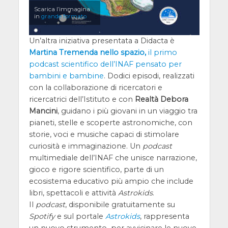
Scarica l’immagina
in
grande formato
Un’altra iniziativa presentata a Didacta è
Martina Tremenda nello spazio,
il primo
podcast scientifico dell’INAF pensato per
bambini e bambine
. Dodici episodi, realizzati
con la collaborazione di ricercatori e
ricercatrici dell’Istituto e con
Realtà Debora
Mancini
, guidano i più giovani in un viaggio tra
pianeti, stelle e scoperte astronomiche, con
storie, voci e musiche capaci di stimolare
curiosità e immaginazione. Un
podcast
multimediale dell’INAF che unisce narrazione,
gioco e rigore scientifico, parte di un
ecosistema educativo più ampio che include
libri, spettacoli e attività
Astrokids
.
Il
podcast
, disponibile gratuitamente su
Spotify
e sul portale
Astrokids
, rappresenta