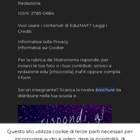
Redazione
ISSN:
2785-0684
Vuoi usare i contenuti di EduINAF?
Leggi i
Crediti
.
Informativa sulla Privacy
Informatva sui Cookie
Per la rubrica de l'Astronomo risponde, per
inviarci le tue foto o i tuoi contributi, scrivici a
redazione.edu [chiocciola] inaf.it oppure
compila
il form
Sei un insegnante? Scarica la nostra
brochure
da
distribuire nella tua scuola e…
Questo sito utilizza cookie di terze parti necessari per
incorporare audio e video, dare la possibilità di