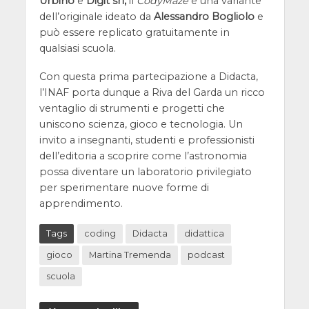
Urbino
e
Digit srl,
il
CodyMaze
è una variante
dell’originale ideato da
Alessandro Bogliolo
e
può essere replicato gratuitamente in
qualsiasi scuola.
Con questa prima partecipazione a Didacta,
l’INAF porta dunque a Riva del Garda un ricco
ventaglio di strumenti e progetti che
uniscono scienza, gioco e tecnologia. Un
invito a insegnanti, studenti e professionisti
dell’editoria a scoprire come l’astronomia
possa diventare un laboratorio privilegiato
per sperimentare nuove forme di
apprendimento.
Tags
coding
Didacta
didattica
gioco
Martina Tremenda
podcast
scuola