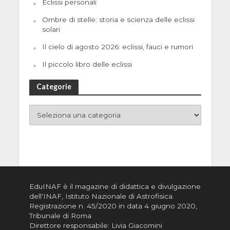
Eclissi personali
Ombre di stelle: storia e scienza delle eclissi
solari
Il cielo di agosto 2026: eclissi, fauci e rumori
Il piccolo libro delle eclissi
Categorie
EduINAF è il magazine di didattica e divulgazione
dell'INAF,
Istituto Nazionale di Astrofisica
.
Registrazione n. 45/2020 in data 4 giugno 2020,
Tribunale di Roma
Direttore responsabile: Livia Giacomini