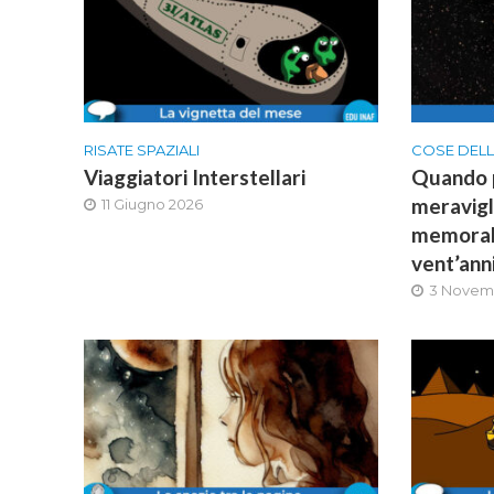
RISATE SPAZIALI
COSE DELL
Viaggiatori Interstellari
Quando 
meravigli
11 Giugno 2026
memorabi
vent’ann
3 Novem