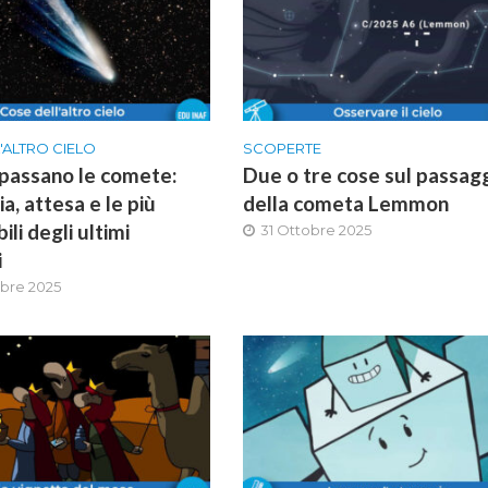
'ALTRO CIELO
SCOPERTE
passano le comete:
Due o tre cose sul passag
a, attesa e le più
della cometa Lemmon
li degli ultimi
31 Ottobre 2025
i
bre 2025