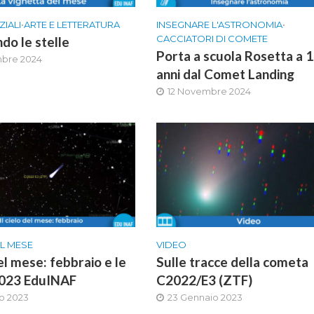
ZIALI
•
ARTE E LETTERATURA
INSEGNARE L'ASTRONOMIA
•
CACCIATORI DI COMETE
do le stelle
Porta a scuola Rosetta a 
mbre 2024
anni dal Comet Landing
12 Novembre 2024
EL MESE
VIDEO
del mese: febbraio e le
Sulle tracce della cometa
2023 EduINAF
C2022/E3 (ZTF)
io 2023
23 Gennaio 2023