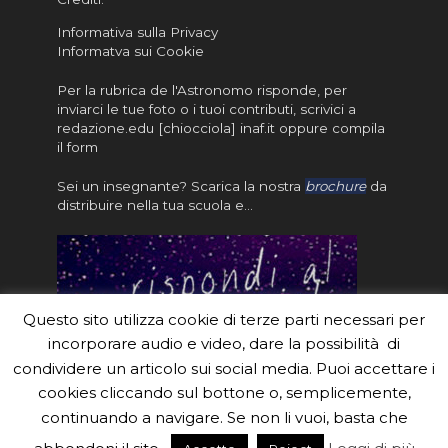
Informativa sulla Privacy
Informatva sui Cookie
Per la rubrica de l'Astronomo risponde, per
inviarci le tue foto o i tuoi contributi, scrivici a
redazione.edu [chiocciola] inaf.it oppure
compila
il form
Sei un insegnante? Scarica la nostra
brochure
da
distribuire nella tua scuola e…
Questo sito utilizza cookie di terze parti necessari per
incorporare audio e video, dare la possibilità di
condividere un articolo sui social media. Puoi accettare i
cookies cliccando sul bottone o, semplicemente,
continuando a navigare. Se non li vuoi, basta che
#eduinaf #inaf #astronomyforabetterworld.