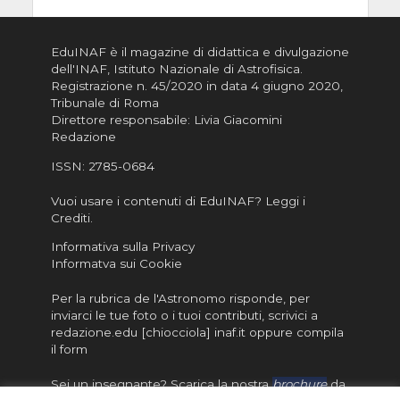
EduINAF è il magazine di didattica e divulgazione
dell'INAF,
Istituto Nazionale di Astrofisica
.
Registrazione n. 45/2020 in data 4 giugno 2020,
Tribunale di Roma
Direttore responsabile: Livia Giacomini
Redazione
ISSN:
2785-0684
Vuoi usare i contenuti di EduINAF?
Leggi i
Crediti
.
Informativa sulla Privacy
Informatva sui Cookie
Per la rubrica de l'Astronomo risponde, per
inviarci le tue foto o i tuoi contributi, scrivici a
redazione.edu [chiocciola] inaf.it oppure
compila
il form
Sei un insegnante? Scarica la nostra
brochure
da