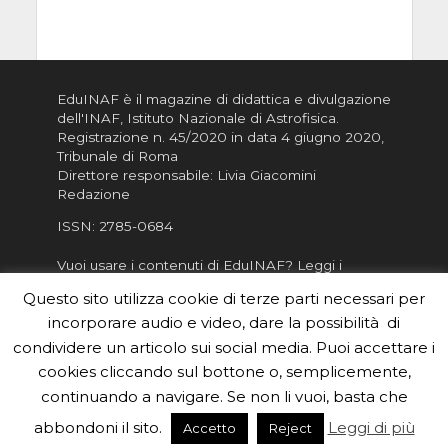
EduINAF è il magazine di didattica e divulgazione
dell'INAF,
Istituto Nazionale di Astrofisica
.
Registrazione n. 45/2020 in data 4 giugno 2020,
Tribunale di Roma
Direttore responsabile: Livia Giacomini
Redazione
ISSN:
2785-0684
Vuoi usare i contenuti di EduINAF?
Leggi i
Crediti
.
Questo sito utilizza cookie di terze parti necessari per
Informativa sulla Privacy
incorporare audio e video, dare la possibilità di
Informatva sui Cookie
condividere un articolo sui social media. Puoi accettare i
cookies cliccando sul bottone o, semplicemente,
Per la rubrica de l'Astronomo risponde, per
inviarci le tue foto o i tuoi contributi, scrivici a
continuando a navigare. Se non li vuoi, basta che
redazione.edu [chiocciola] inaf.it oppure
compila
abbondoni il sito.
Leggi di più
Accetto
Reject
il form