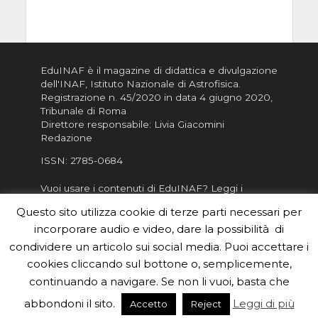
EduINAF è il magazine di didattica e divulgazione
dell'INAF,
Istituto Nazionale di Astrofisica
.
Registrazione n. 45/2020 in data 4 giugno 2020,
Tribunale di Roma
Direttore responsabile: Livia Giacomini
Redazione
ISSN:
2785-0684
Vuoi usare i contenuti di EduINAF?
Leggi i
Crediti
.
Questo sito utilizza cookie di terze parti necessari per
Informativa sulla Privacy
incorporare audio e video, dare la possibilità di
Informatva sui Cookie
condividere un articolo sui social media. Puoi accettare i
cookies cliccando sul bottone o, semplicemente,
Per la rubrica de l'Astronomo risponde, per
inviarci le tue foto o i tuoi contributi, scrivici a
continuando a navigare. Se non li vuoi, basta che
redazione.edu [chiocciola] inaf.it oppure
compila
abbondoni il sito.
Leggi di più
Accetto
Reject
il form