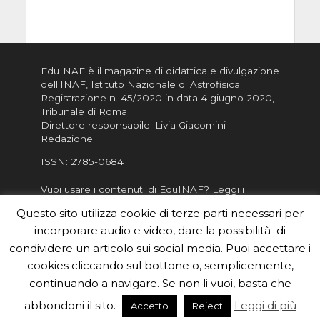
EduINAF è il magazine di didattica e divulgazione
dell'INAF,
Istituto Nazionale di Astrofisica
.
Registrazione n. 45/2020 in data 4 giugno 2020,
Tribunale di Roma
Direttore responsabile: Livia Giacomini
Redazione
ISSN:
2785-0684
Vuoi usare i contenuti di EduINAF?
Leggi i
Crediti
.
Questo sito utilizza cookie di terze parti necessari per
Informativa sulla Privacy
incorporare audio e video, dare la possibilità di
Informatva sui Cookie
condividere un articolo sui social media. Puoi accettare i
cookies cliccando sul bottone o, semplicemente,
Per la rubrica de l'Astronomo risponde, per
inviarci le tue foto o i tuoi contributi, scrivici a
continuando a navigare. Se non li vuoi, basta che
redazione.edu [chiocciola] inaf.it oppure
compila
abbondoni il sito.
Leggi di più
Accetto
Reject
il form