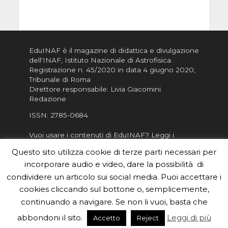
EduINAF è il magazine di didattica e divulgazione
dell'INAF,
Istituto Nazionale di Astrofisica
.
Registrazione n. 45/2020 in data 4 giugno 2020,
Tribunale di Roma
Direttore responsabile: Livia Giacomini
Redazione
ISSN:
2785-0684
Vuoi usare i contenuti di EduINAF?
Leggi i
Crediti
.
Questo sito utilizza cookie di terze parti necessari per
Informativa sulla Privacy
incorporare audio e video, dare la possibilità di
Informatva sui Cookie
condividere un articolo sui social media. Puoi accettare i
cookies cliccando sul bottone o, semplicemente,
Per la rubrica de l'Astronomo risponde, per
inviarci le tue foto o i tuoi contributi, scrivici a
continuando a navigare. Se non li vuoi, basta che
redazione.edu [chiocciola] inaf.it oppure
compila
abbondoni il sito.
Leggi di più
Accetto
Reject
il form