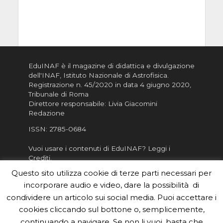
EduINAF è il magazine di didattica e divulgazione
dell'INAF,
Istituto Nazionale di Astrofisica
.
Registrazione n. 45/2020 in data 4 giugno 2020,
Tribunale di Roma
Direttore responsabile: Livia Giacomini
Redazione
ISSN:
2785-0684
Vuoi usare i contenuti di EduINAF?
Leggi i
Crediti
.
Questo sito utilizza cookie di terze parti necessari per
Informativa sulla Privacy
Informatva sui Cookie
incorporare audio e video, dare la possibilità di
condividere un articolo sui social media. Puoi accettare i
Per la rubrica de l'Astronomo risponde, per
cookies cliccando sul bottone o, semplicemente,
inviarci le tue foto o i tuoi contributi, scrivici a
continuando a navigare. Se non li vuoi, basta che
redazione.edu [chiocciola] inaf.it oppure
compila