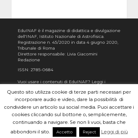
EduINAF è il magazine di didattica e divulgazione
dell'INAF,
Istituto Nazionale di Astrofisica
.
Registrazione n. 45/2020 in data 4 giugno 2020,
Tribunale di Roma
Direttore responsabile: Livia Giacomini
Redazione
ISSN:
2785-0684
Vuoi usare i contenuti di EduINAF?
Leggi i
Crediti
.
Questo sito utilizza cookie di terze parti necessari per
Informativa sulla Privacy
incorporare audio e video, dare la possibilità di
Informatva sui Cookie
condividere un articolo sui social media. Puoi accettare i
cookies cliccando sul bottone o, semplicemente,
Per la rubrica de l'Astronomo risponde, per
inviarci le tue foto o i tuoi contributi, scrivici a
continuando a navigare. Se non li vuoi, basta che
redazione.edu [chiocciola] inaf.it oppure
compila
abbondoni il sito.
Leggi di più
Accetto
Reject
il form