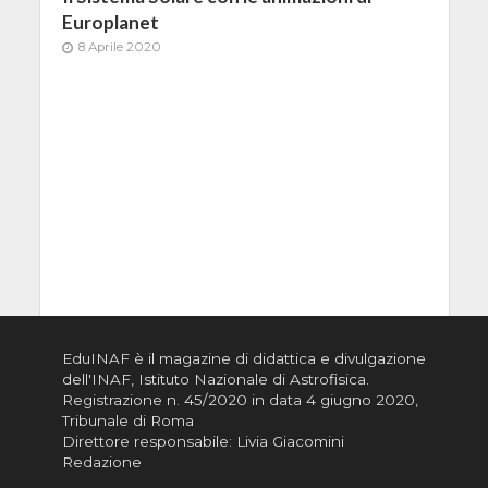
Europlanet
8 Aprile 2020
EduINAF è il magazine di didattica e divulgazione
dell'INAF,
Istituto Nazionale di Astrofisica
.
Registrazione n. 45/2020 in data 4 giugno 2020,
Tribunale di Roma
Direttore responsabile: Livia Giacomini
Redazione