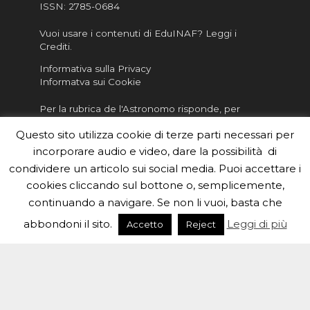
ISSN:
2785-0684
Vuoi usare i contenuti di EduINAF?
Leggi i
Crediti
.
Informativa sulla Privacy
Informatva sui Cookie
Per la rubrica de l'Astronomo risponde, per
inviarci le tue foto o i tuoi contributi, scrivici a
Questo sito utilizza cookie di terze parti necessari per
redazione.edu [chiocciola] inaf.it oppure
compila
il form
incorporare audio e video, dare la possibilità di
condividere un articolo sui social media. Puoi accettare i
Sei un insegnante? Scarica la nostra
brochure
da
cookies cliccando sul bottone o, semplicemente,
distribuire nella tua scuola e…
continuando a navigare. Se non li vuoi, basta che
abbondoni il sito.
Leggi di più
Accetto
Reject