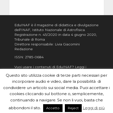
EduINAF è il magazine di didattica e divulgazione
dell'INAF,
Istituto Nazionale di Astrofisica
.
Registrazione n. 45/2020 in data 4 giugno 2020,
Tribunale di Roma
Direttore responsabile: Livia Giacomini
Redazione
ISSN:
2785-0684
Vuoi usare i contenuti di EduINAF?
Leggi i
Crediti
.
Questo sito utilizza cookie di terze parti necessari per
Informativa sulla Privacy
incorporare audio e video, dare la possibilità di
Informatva sui Cookie
condividere un articolo sui social media. Puoi accettare i
cookies cliccando sul bottone o, semplicemente,
Per la rubrica de l'Astronomo risponde, per
inviarci le tue foto o i tuoi contributi, scrivici a
continuando a navigare. Se non li vuoi, basta che
redazione.edu [chiocciola] inaf.it oppure
compila
abbondoni il sito.
Leggi di più
Accetto
Reject
il form