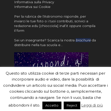
Informativa sulla Privacy
Informatva sui Cookie
Per la rubrica de l'Astronomo risponde, per
inviarci le tue foto o i tuoi contributi, scrivici a
redazione.edu [chiocciola] inaf.it oppure
compila
il form
Sei un insegnante? Scarica la nostra
brochure
da
distribuire nella tua scuola e…
Questo sito utilizza cookie di terze parti necessari per
incorporare audio e video, dare la possibilità di
condividere un articolo sui social media. Puoi accettare i
cookies cliccando sul bottone o, semplicemente,
continuando a navigare. Se non li vuoi, basta che
#eduinaf #inaf #astronomyforabetterworld.
abbondoni il sito.
Leggi di più
Accetto
Reject
Theme created by
Meks
. Powered by
WordPress
.