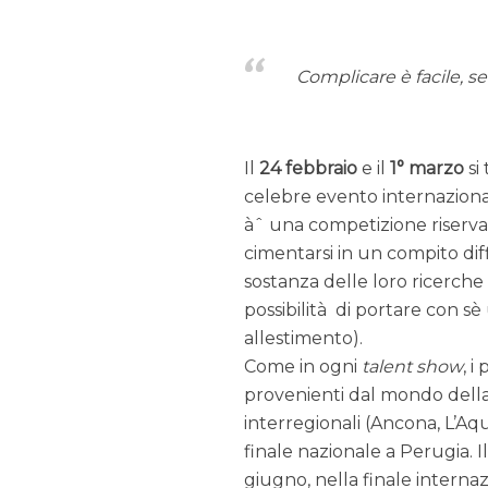
Complicare è facile, sem
Il
24 febbraio
e il
1° marzo
si
celebre evento internaziona
àˆ una competizione riservat
cimentarsi in un compito diff
sostanza delle loro ricerche “
possibilità di portare con s
allestimento).
Come in ogni
talent show
, i
provenienti dal mondo della 
interregionali (Ancona, L’Aqu
finale nazionale a Perugia. I
giugno, nella finale interna