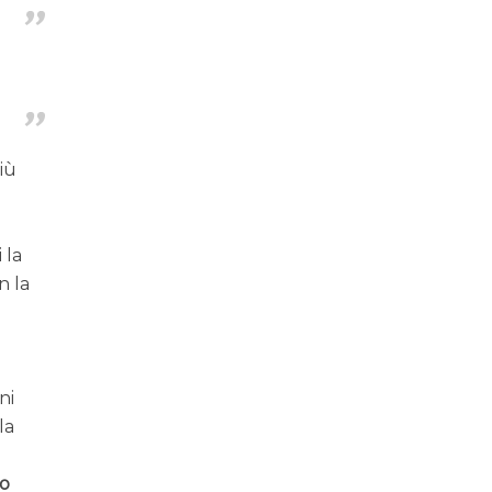
più
 la
n la
ni
la
no