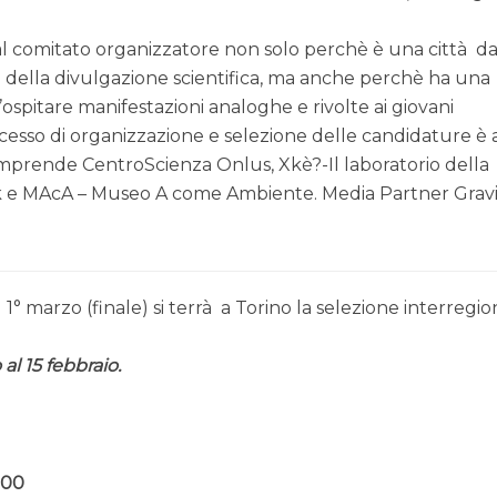
al comitato organizzatore non solo perchè è una città da
o della divulgazione scientifica, ma anche perchè ha una
spitare manifestazioni analoghe e rivolte ai giovani
rocesso di organizzazione e selezione delle candidature è 
mprende CentroScienza Onlus, Xkè?-Il laboratorio della
rk e MAcA – Museo A come Ambiente. Media Partner Grav
il 1° marzo (finale) si terrà a Torino la selezione interregi
 al 15 febbraio.
.00