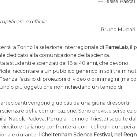
Blaise Pascal
plificare è difficile.
Bruno Munari
 terrà a Torino la selezione interregionale di
FameLab
, il 
le dedicato alla comunicazione della scienza.
a a studenti e scienziati dai 18 ai 40 anni, che devono
icile: raccontare a un pubblico generico in soli tre minuti
 senza l’ausilio di proiezioni di video o di immagini (ma co
è uno o più oggetti che non richiedano un tempo di
 partecipanti vengono giudicati da una giuria di esperti
scienza e della comunicazione. Sono previste sei selezio
ila, Napoli, Padova, Perugia, Torino e Trieste) seguite dal
l vincitore italiano si confronterà con i colleghi europei a
zionale durante il
Cheltenham Science Festival, nel Reg