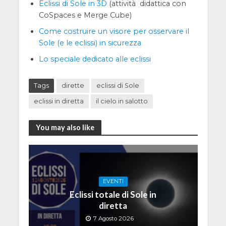
Eclissi di Sole in 3D
(attività didattica con
CoSpaces e Merge Cube)
Come costruire un visore per osservare il
Sole (e le eclissi) in sicurezza
Lo speciale dedicato alle eclissi
Tags
dirette
eclissi di Sole
eclissi in diretta
il cielo in salotto
You may also like
EVENTI
Eclissi totale di Sole in
diretta
7 Agosto 2026