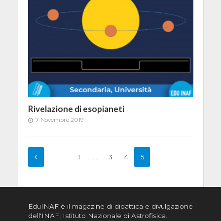
Rivelazione di esopianeti
7 Novembre 2019
1
…
3
4
5
EduINAF è il magazine di didattica e divulgazione
dell'INAF,
Istituto Nazionale di Astrofisica
.