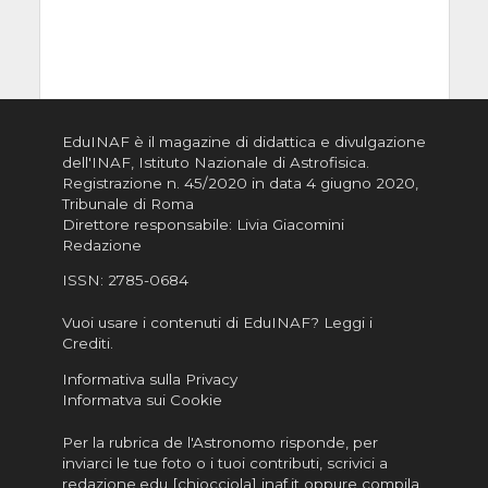
EduINAF è il magazine di didattica e divulgazione
dell'INAF,
Istituto Nazionale di Astrofisica
.
Registrazione n. 45/2020 in data 4 giugno 2020,
Tribunale di Roma
Direttore responsabile: Livia Giacomini
Redazione
ISSN:
2785-0684
Vuoi usare i contenuti di EduINAF?
Leggi i
Crediti
.
Informativa sulla Privacy
Informatva sui Cookie
Per la rubrica de l'Astronomo risponde, per
inviarci le tue foto o i tuoi contributi, scrivici a
redazione.edu [chiocciola] inaf.it oppure
compila