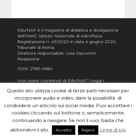
EduINAF è il magazine di didattica e divulgazione
dell'INAF,
Istituto Nazionale di Astrofisica
.
Registrazione n. 45/2020 in data 4 giugno 2020,
Tribunale di Roma
Direttore responsabile: Livia Giacomini
Redazione
ISSN:
2785-0684
Vuoi usare i contenuti di EduINAF?
Leggi i
Crediti
.
Questo sito utilizza cookie di terze parti necessari per
Informativa sulla Privacy
incorporare audio e video, dare la possibilità di
Informatva sui Cookie
condividere un articolo sui social media. Puoi accettare i
cookies cliccando sul bottone o, semplicemente,
Per la rubrica de l'Astronomo risponde, per
inviarci le tue foto o i tuoi contributi, scrivici a
continuando a navigare. Se non li vuoi, basta che
redazione.edu [chiocciola] inaf.it oppure
compila
abbondoni il sito.
Leggi di più
Accetto
Reject
il form