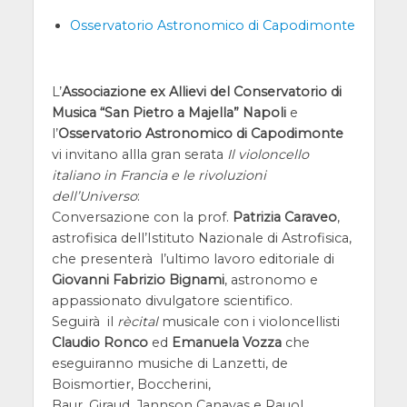
Osservatorio Astronomico di Capodimonte
L’
Associazione ex Allievi del Conservatorio di
Musica “San Pietro a Majella” Napoli
e
l’
Osservatorio Astronomico di Capodimonte
vi invitano allla gran serata
Il violoncello
italiano in Francia e le rivoluzioni
dell’Universo
:
Conversazione con la prof.
Patrizia Caraveo
,
astrofisica dell’Istituto Nazionale di Astrofisica,
che presenterà l’ultimo lavoro editoriale di
Giovanni Fabrizio Bignami
, astronomo e
appassionato divulgatore scientifico.
Seguirà il
rècital
musicale con i violoncellisti
Claudio Ronco
ed
Emanuela Vozza
che
eseguiranno musiche di Lanzetti, de
Boismortier, Boccherini,
Baur, Giraud, Jannson Canavas e Rauol.