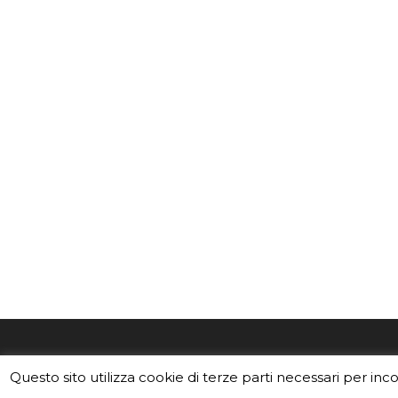
EduINAF è il magazine di didattica e
Vuoi usa
Questo sito utilizza cookie di terze parti necessari per inc
divulgazione dell'INAF,
Istituto
Leggi i C