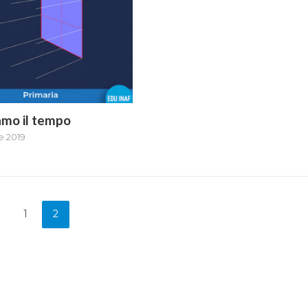
amo il tempo
e 2019
1
2