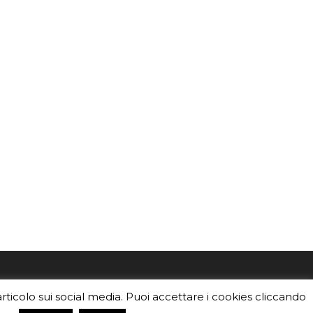
mo
Sei un insegnante? Scarica la nostra
articolo sui social media. Puoi accettare i cookies cliccando
foto o i
brochure
da distribuire nella tua