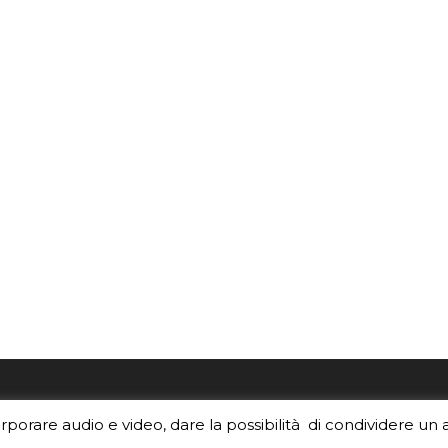
re i contenuti di EduINAF?
Per la rubrica de l'Astrono
orporare audio e video, dare la possibilità di condividere un 
rediti
.
risponde, per inviarci le tue 