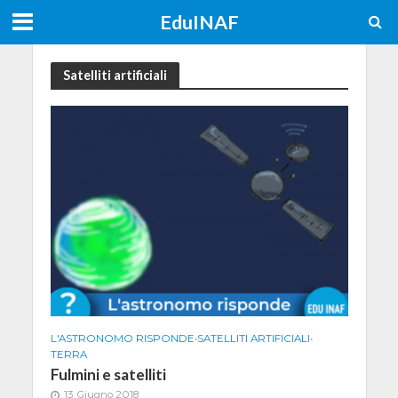
EduINAF
Satelliti artificiali
L'ASTRONOMO RISPONDE
•
SATELLITI ARTIFICIALI
•
TERRA
Fulmini e satelliti
13 Giugno 2018