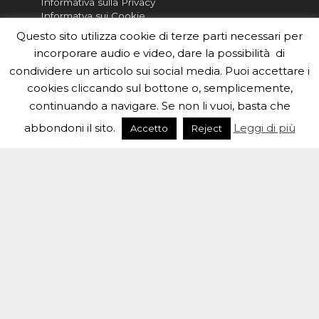
Informativa sulla Privacy
Informatva sui Cookie
Questo sito utilizza cookie di terze parti necessari per
Per la rubrica de l'Astronomo risponde, per
incorporare audio e video, dare la possibilità di
inviarci le tue foto o i tuoi contributi, scrivici a
condividere un articolo sui social media. Puoi accettare i
redazione.edu [chiocciola] inaf.it oppure
compila
il form
cookies cliccando sul bottone o, semplicemente,
continuando a navigare. Se non li vuoi, basta che
Sei un insegnante? Scarica la nostra
brochure
da
distribuire nella tua scuola e…
abbondoni il sito.
Leggi di più
Accetto
Reject
#eduinaf #inaf #astronomyforabetterworld.
Theme created by
Meks
. Powered by
WordPress
.