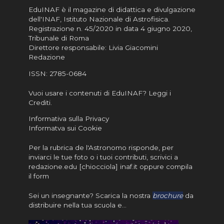
EduINAF è il magazine di didattica e divulgazione
dell'INAF,
Istituto Nazionale di Astrofisica
.
Registrazione n. 45/2020 in data 4 giugno 2020,
Tribunale di Roma
Direttore responsabile: Livia Giacomini
Redazione
ISSN:
2785-0684
Vuoi usare i contenuti di EduINAF?
Leggi i
Crediti
.
Informativa sulla Privacy
Informatva sui Cookie
Per la rubrica de l'Astronomo risponde, per
inviarci le tue foto o i tuoi contributi, scrivici a
redazione.edu [chiocciola] inaf.it oppure
compila
il form
Sei un insegnante? Scarica la nostra
brochure
da
distribuire nella tua scuola e…