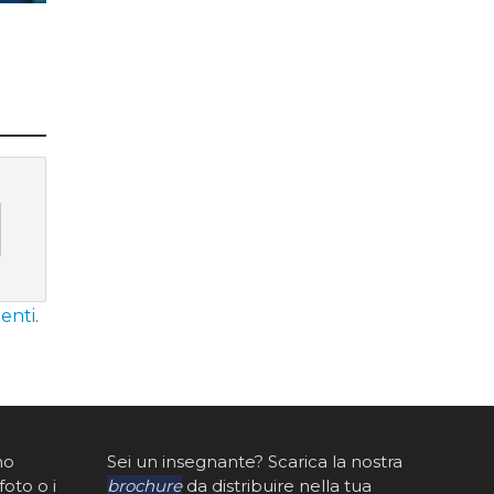
enti
.
mo
Sei un insegnante? Scarica la nostra
foto o i
brochure
da distribuire nella tua