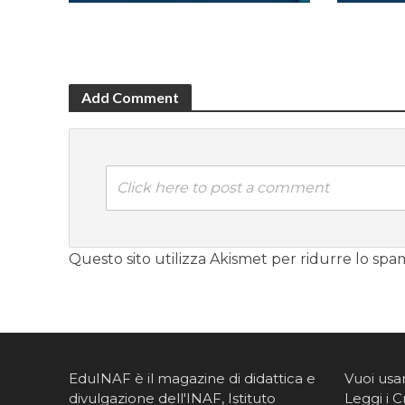
Add Comment
Click here to post a comment
Questo sito utilizza Akismet per ridurre lo spa
EduINAF è il magazine di didattica e
Vuoi usa
divulgazione dell'INAF,
Istituto
Leggi i C