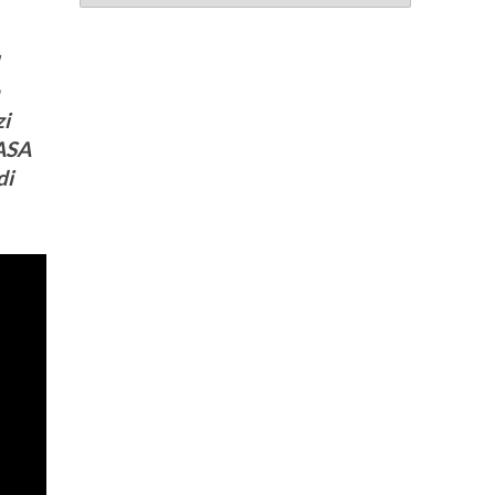
a
zi
NASA
di