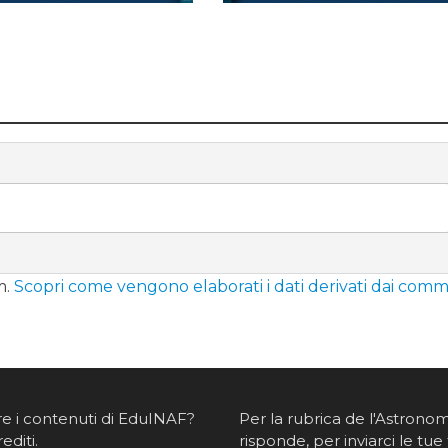
m.
Scopri come vengono elaborati i dati derivati dai comm
re i contenuti di EduINAF?
Per la rubrica de l'Astrono
rediti
.
risponde, per inviarci le tue 