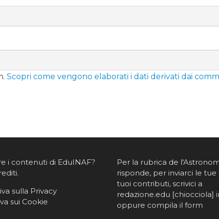
m.
Scopri come vengono elaborati i dati derivati dai comm
re i contenuti di EduINAF?
Per la rubrica de l'Astrono
rediti
.
risponde, per inviarci le tue 
tuoi contributi, scrivici a
va sulla Privacy
redazione.edu [chiocciola] in
va sui Cookie
oppure
compila il form