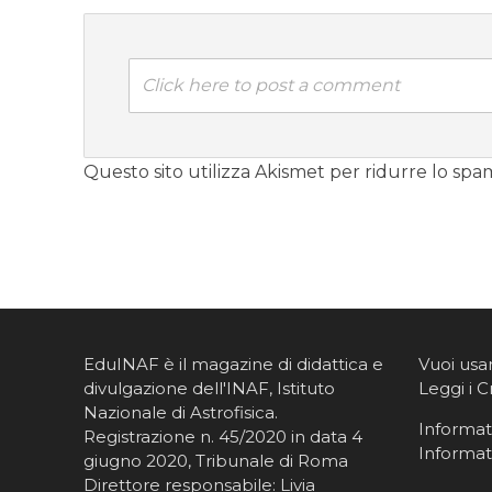
Click here to post a comment
Questo sito utilizza Akismet per ridurre lo spa
EduINAF è il magazine di didattica e
Vuoi usa
divulgazione dell'INAF,
Istituto
Leggi i C
Nazionale di Astrofisica
.
Informati
Registrazione n. 45/2020 in data 4
Informat
giugno 2020, Tribunale di Roma
Direttore responsabile: Livia