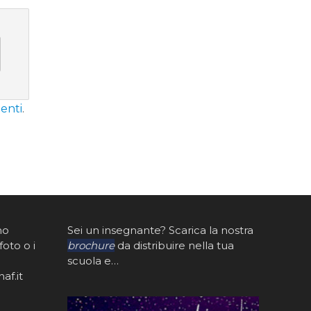
enti
.
mo
Sei un insegnante? Scarica la nostra
foto o i
brochure
da distribuire nella tua
scuola e…
af.it