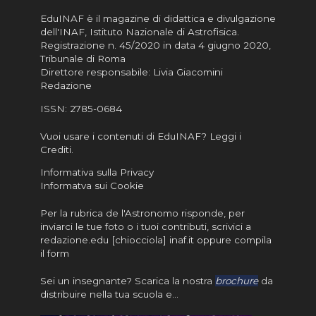
EduINAF è il magazine di didattica e divulgazione
dell'INAF,
Istituto Nazionale di Astrofisica
.
Registrazione n. 45/2020 in data 4 giugno 2020,
Tribunale di Roma
Direttore responsabile: Livia Giacomini
Redazione
ISSN:
2785-0684
Vuoi usare i contenuti di EduINAF?
Leggi i
Crediti
.
Informativa sulla Privacy
Informatva sui Cookie
Per la rubrica de l'Astronomo risponde, per
inviarci le tue foto o i tuoi contributi, scrivici a
redazione.edu [chiocciola] inaf.it oppure
compila
il form
Sei un insegnante? Scarica la nostra
brochure
da
distribuire nella tua scuola e…