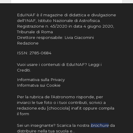
EduINAF è il magazine di didattica e divulgazione
dell'INAF,
Istituto Nazionale di Astrofisica
.
Registrazione n. 45/2020 in data 4 giugno 2020,
Tribunale di Roma
Direttore responsabile: Livia Giacomini
Redazione
ISSN:
2785-0684
Vuoi usare i contenuti di EduINAF?
Leggi i
Crediti
.
Informativa sulla Privacy
Informatva sui Cookie
Per la rubrica de l'Astronomo risponde, per
inviarci le tue foto o i tuoi contributi, scrivici a
redazione.edu [chiocciola] inaf.it oppure
compila
il form
Sei un insegnante? Scarica la nostra
brochure
da
distribuire nella tua scuola e…