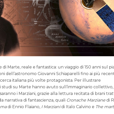
di Marte, reale e fantastica: un viaggio di 150 anni sul p
oni dell’astronomo Giovanni Schiaparelli fino ai più recent
cerca italiana più volte protagonista. Per illustrare
li studi su Marte hanno avuto sull’immaginario collettivo, 
ranno i Marziani, grazie alla lettura recitata di brani trat
e da narrativa di fantascienza, quali
Cronache Marziane
di 
oma
di Ennio Flaiano,
I Marziani
di Italo Calvino e
The mart