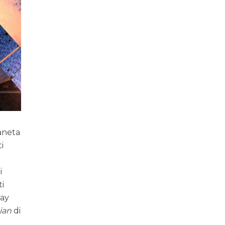
ianeta
i
i
ti
Ray
ian
di