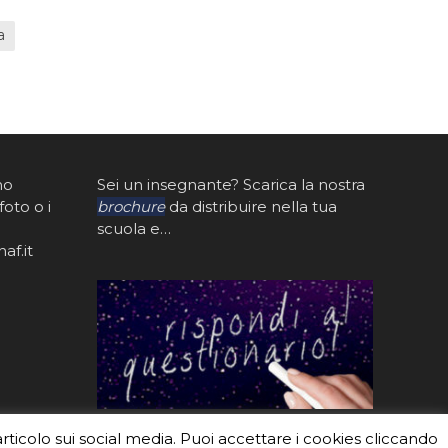
a
mo
Sei un insegnante? Scarica la nostra
foto o i
brochure
da distribuire nella tua
scuola e…
af.it
articolo sui social media. Puoi accettare i cookies cliccando