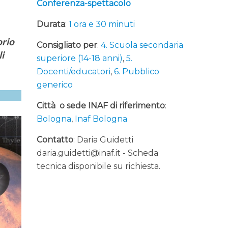
Conferenza-spettacolo
Durata
:
1 ora e 30 minuti
orio
Consigliato per
:
4. Scuola secondaria
li
superiore (14-18 anni)
,
5.
Docenti/educatori
,
6. Pubblico
generico
Città o sede INAF di riferimento
:
Bologna
,
Inaf Bologna
Contatto
: Daria Guidetti
daria.guidetti@inaf.it - Scheda
tecnica disponibile su richiesta.