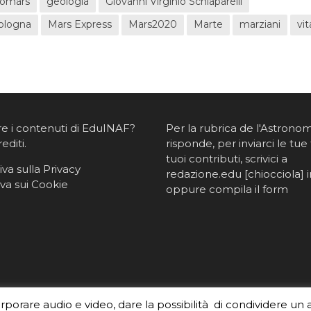
omars
geologia
Giovanni Virginio Schiaparelli
Bologna
Mars Express
Mars2020
Marte
marziani
vit
re i contenuti di EduINAF?
Per la rubrica de l'Astrono
rediti
.
risponde, per inviarci le tue 
tuoi contributi, scrivici a
va sulla Privacy
redazione.edu [chiocciola] in
va sui Cookie
oppure
compila il form
orporare audio e video, dare la possibilità di condividere un 