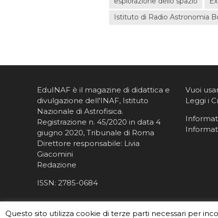
esplorazione dello spazio
Ex
Istituto di Radio Astronomia 
EduINAF è il magazine di didattica e
Vuoi usa
divulgazione dell'INAF,
Istituto
Leggi i C
Nazionale di Astrofisica
.
Informati
Registrazione n. 45/2020 in data 4
Informat
giugno 2020, Tribunale di Roma
Direttore responsabile: Livia
Giacomini
Redazione
ISSN:
2785-0684
Questo sito utilizza cookie di terze parti necessari per inc