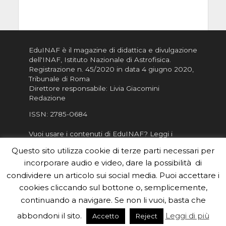
EduINAF è il magazine di didattica e divulgazione
dell'INAF,
Istituto Nazionale di Astrofisica
.
Registrazione n. 45/2020 in data 4 giugno 2020,
Tribunale di Roma
Direttore responsabile: Livia Giacomini
Redazione
ISSN:
2785-0684
Vuoi usare i contenuti di EduINAF?
Leggi i
Crediti
.
Questo sito utilizza cookie di terze parti necessari per
Informativa sulla Privacy
incorporare audio e video, dare la possibilità di
Informatva sui Cookie
condividere un articolo sui social media. Puoi accettare i
cookies cliccando sul bottone o, semplicemente,
Per la rubrica de l'Astronomo risponde, per
inviarci le tue foto o i tuoi contributi, scrivici a
continuando a navigare. Se non li vuoi, basta che
redazione.edu [chiocciola] inaf.it oppure
compila
abbondoni il sito.
Leggi di più
Accetto
Reject
il form